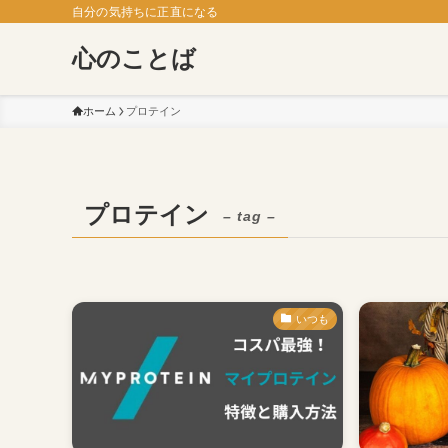
自分の気持ちに正直になる
心のことば
ホーム
プロテイン
プロテイン
– tag –
いつも