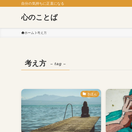
自分の気持ちに正直になる
心のことば
ホーム
考え方
考え方
– tag –
きほん