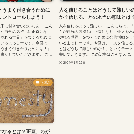
とうまく付き合うために
人を信じることはどうして難しい
コントロールしよう！
か？信じることの本当の意味とは
手に付き合いたいなあ… こん
人を信じるのって難しい… こんにちは。
もが自分の気持ちに正直にな
もが自分の気持ちに正直になり、他人を思
いやれる世界」をつくるために
やれる世界」をつくるために発信活動をし
ているよっしーです。今回は、
いるよっしーです。今回は、「人を信じる
とうまく付き合うためには？」
とはどうして難しいのか？」というテーマ
書かせていただきます。 こ...
書いていきます。 この記事はこんな人に...
2024年1月22日
きほん
になるとは？正直、わが