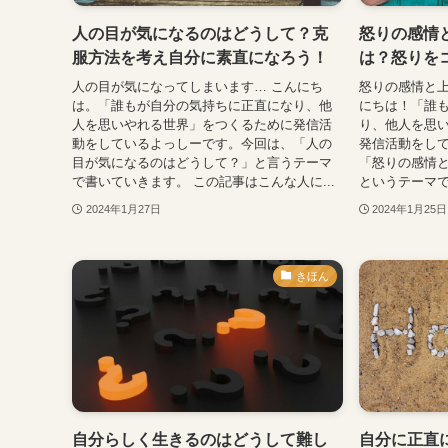
人の目が気になるのはどうして？克
怒りの感情
服方法を考え自分に素直になろう！
は？怒りを
人の目が気になってしまいます… こんにち
怒りの感情と上
は。「誰もが自分の気持ちに正直になり、他
にちは！「誰
人を思いやれる世界」をつくるために発信活
り、他人を思
動をしているよっしーです。今回は、「人の
発信活動をし
目が気になるのはどうして？」と言うテーマ
「怒りの感情
で書いていきます。 この記事はこんな人に...
というテーマで
2024年1月27日
2024年1月25日
きほん
自分らしく生きるのはどうして難し
自分に正直