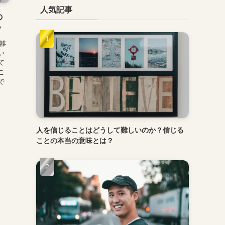
人気記事
の
？
「誰
い
て
こ
で
人を信じることはどうして難しいのか？信じる
ことの本当の意味とは？